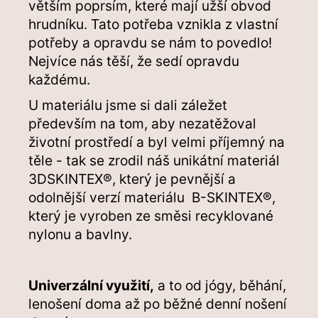
větším poprsím, které mají užší obvod
hrudníku. Tato potřeba vznikla z vlastní
potřeby a opravdu se nám to povedlo!
Nejvíce nás těší, že sedí opravdu
každému.
U materiálu jsme si dali záležet
především na tom, aby nezatěžoval
životní prostředí a byl velmi příjemný na
těle - tak se zrodil náš unikátní materiál
3DSKINTEX
®
, který je pevnější a
odolnější verzí materiálu B-SKINTEX
®,
který je vyroben ze směsi recyklované
nylonu a bavlny.
Univerzální využití,
a to od jógy, běhání,
lenošení doma až po běžné denní nošení