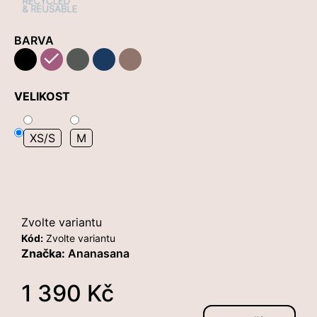
č
u
j
BARVA
e
black
blush
moss
ink
cocoa
m
e
VELIKOST
POPRUH
XS/S
M
NA
NOŠENÍ
JÓGAMATKY
SLING
-
MOUSE
GRAY
Zvolte variantu
550
Kód:
Zvolte variantu
Kč
Značka:
Ananasana
1 390 Kč
Měrná