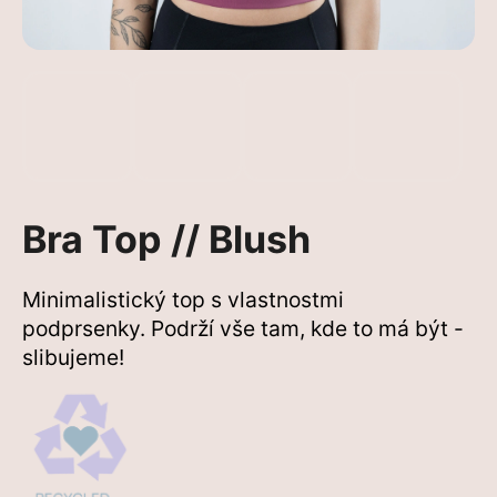
a
j
í
t
?
Bra Top // Blush
Hledat
Minimalistický top s vlastnostmi
podprsenky. Podrží vše tam, kde to má být -
slibujeme!
D
o
p
o
r
u