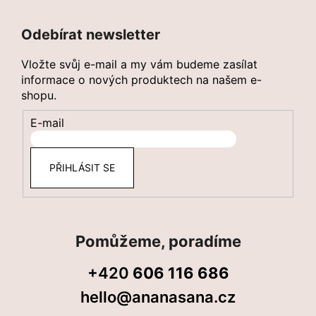
Z
á
Odebírat newsletter
p
a
Vložte svůj e-mail a my vám budeme zasílat
t
informace o nových produktech na našem e-
shopu.
í
E-mail
PŘIHLÁSIT SE
Pomůžeme, poradíme
+420
606 116 686
hello@ananasana.cz