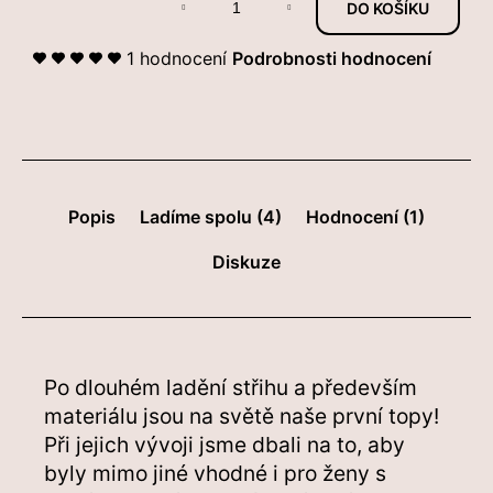
DO KOŠÍKU
cena:
Průměrné
1 hodnocení
Podrobnosti hodnocení
hodnocení
produktu
je
5,0
z
5
Popis
Ladíme spolu (4)
Hodnocení (1)
hvězdiček.
Diskuze
Po dlouhém ladění střihu a především
materiálu jsou na světě naše první topy!
Při jejich vývoji jsme dbali na to, aby
byly mimo jiné vhodné i pro ženy s