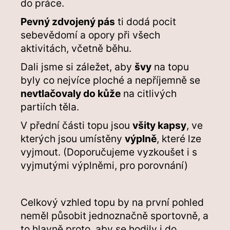
do práce.
Pevný zdvojený pás
ti dodá pocit
sebevědomí a opory při všech
aktivitách, včetně běhu.
Dali jsme si záležet, aby
švy
na topu
byly co nejvíce ploché a nepříjemně se
nevtlačovaly do kůže
na citlivých
partiích těla.
V přední části topu jsou
všity kapsy
, ve
kterých jsou umístěny
výplně
, které lze
vyjmout. (Doporučujeme vyzkoušet i s
vyjmutými výplněmi, pro porovnání)
Celkový vzhled topu by na první pohled
neměl působit jednoznačně sportovně, a
to hlavně proto, aby se hodily i do