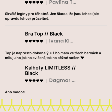
Pavlína Tláskalová
Hodnocení produktu je 5 z 5 hvězdiček.
|
Skvělé legíny pro těhotné. Jen škoda, že jsou lehce (ale
opravdu lehce) průsvitné.
Bra Top // Black
Ivana Klouparová
Hodnocení produktu je 5 z 5 hvězdiček.
|
Top je naprosto dokonalý, už ho mám ve třech barvách a
miluju ho jak na cvičení, tak na běžné nošení❤️
Kalhoty LIMITLESS //
Black
Dagmar Prokopová
Hodnocení produktu je 5 z 5 hvězdiček.
|
Ano moooc