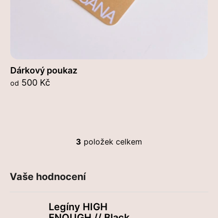
Dárkový poukaz
500 Kč
od
3
položek celkem
O
v
l
Vaše hodnocení
á
d
a
Legíny HIGH
c
ENOUGH // Black