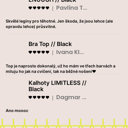
í
Pavlína Tláskalová
p
Hodnocení produktu je 5 z 5 hvězdiček.
|
r
v
Skvělé legíny pro těhotné. Jen škoda, že jsou lehce (ale
k
opravdu lehce) průsvitné.
y
v
Bra Top // Black
ý
Ivana Klouparová
p
Hodnocení produktu je 5 z 5 hvězdiček.
|
i
s
Top je naprosto dokonalý, už ho mám ve třech barvách a
u
miluju ho jak na cvičení, tak na běžné nošení❤️
Kalhoty LIMITLESS //
Black
Dagmar Prokopová
Hodnocení produktu je 5 z 5 hvězdiček.
|
Ano moooc