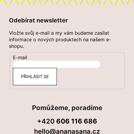
Z
á
Odebírat newsletter
p
a
Vložte svůj e-mail a my vám budeme zasílat
t
informace o nových produktech na našem e-
shopu.
í
E-mail
PŘIHLÁSIT SE
Pomůžeme, poradíme
+420
606 116 686
hello@ananasana.cz