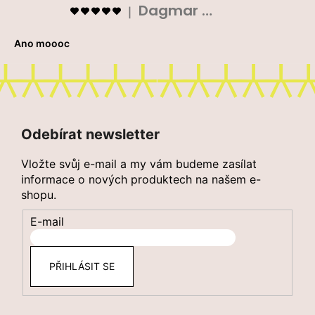
č
Dagmar Prokopová
Hodnocení produktu je 5 z 5 hvězdiček.
|
u
j
Ano moooc
e
m
e
Z
á
POPRUH
Odebírat newsletter
NA
p
NOŠENÍ
a
JÓGAMATKY
Vložte svůj e-mail a my vám budeme zasílat
SLING
t
informace o nových produktech na našem e-
-
shopu.
í
MOUSE
GRAY
E-mail
550
Kč
PŘIHLÁSIT SE