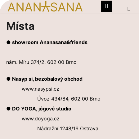
K
Hledat
Nákupn
Me
Přihlášení
o
Zpět
Zpět
do
do
košík
š
Místa
Přejít
obchodu
obchodu
í
na
C
k
obsah
o
● showroom Ananasana&friends
p
o
nám. Míru 374/2, 602 00 Brno
t
ř
● Nasyp si, bezobalový obchod
e
www.nasypsi.cz
b
u
Úvoz 434/84, 602 00 Brno
j
● DO YOGA, jógové studio
e
www.doyoga.cz
t
Nádražní 1248/16 Ostrava
e
n