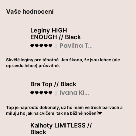
a
Vaše hodnocení
j
í
Legíny HIGH
t
ENOUGH // Black
?
Pavlína Tláskalová
Hodnocení produktu je 5 z 5 hvězdiček.
|
Skvělé legíny pro těhotné. Jen škoda, že jsou lehce (ale
opravdu lehce) průsvitné.
Hledat
Bra Top // Black
Ivana Klouparová
Hodnocení produktu je 5 z 5 hvězdiček.
|
D
o
Top je naprosto dokonalý, už ho mám ve třech barvách a
p
miluju ho jak na cvičení, tak na běžné nošení❤️
o
Kalhoty LIMITLESS //
r
Black
u