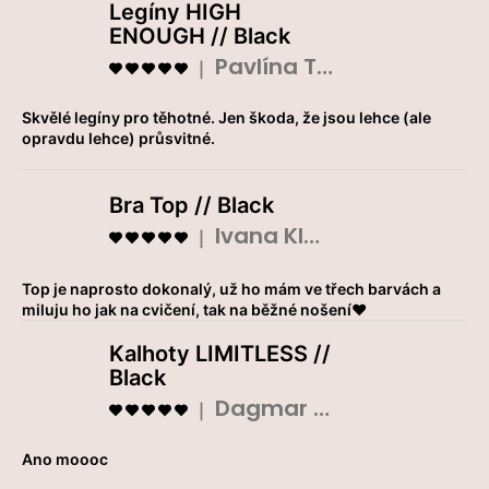
Legíny HIGH
ENOUGH // Black
Pavlína Tláskalová
Hodnocení produktu je 5 z 5 hvězdiček.
|
Skvělé legíny pro těhotné. Jen škoda, že jsou lehce (ale
opravdu lehce) průsvitné.
Bra Top // Black
Ivana Klouparová
Hodnocení produktu je 5 z 5 hvězdiček.
|
Top je naprosto dokonalý, už ho mám ve třech barvách a
miluju ho jak na cvičení, tak na běžné nošení❤️
Kalhoty LIMITLESS //
Black
Dagmar Prokopová
Hodnocení produktu je 5 z 5 hvězdiček.
|
Ano moooc