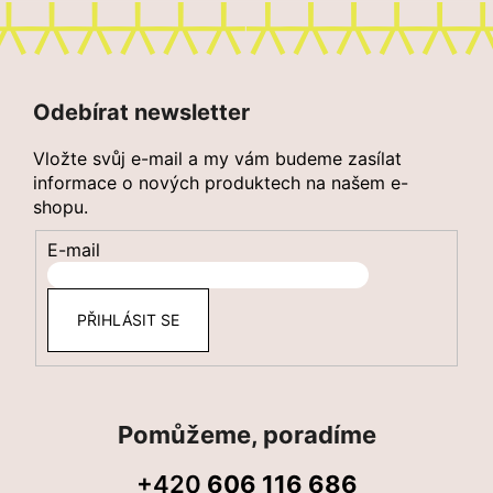
Z
á
Odebírat newsletter
p
a
Vložte svůj e-mail a my vám budeme zasílat
t
informace o nových produktech na našem e-
shopu.
í
E-mail
PŘIHLÁSIT SE
Pomůžeme, poradíme
+420
606 116 686