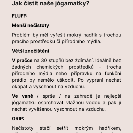
Jak čistit naše jógamatky?
č
u
FLUFF:
j
e
Menší nečistoty
m
Problém by měl vyřešit mokrý hadřík s trochou
e
pracího prostředku či přírodního mýdla.
Větší znečištění
JÓGAMATKA
FLUFF
V pračce
na 30 stupňů bez ždímání. Ideálně bez
//
žádných chemických prostředků - trocha
WORM
přírodního mýdla nebo přípravku na funkční
2
prádlo by nemělo uškodit. Po vyprání nechat
399
okapat a vyschnout na vzduchu.
Kč
Ve vaně
/ sprše / na zahradě je nejlepší
jógamatku osprchovat vlažnou vodou a pak ji
nechat vyvěšenou vyschnout na vzduchu.
GRIP:
Nečistoty stačí setřít mokrým hadříkem,