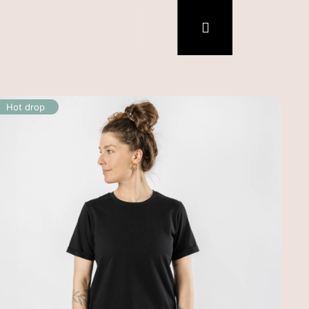
Hledat
Nákupní
Přihlášení
košík
Hot drop