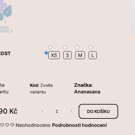
KOST
XS
S
M
L
te
Značka:
Kód:
Zvolte
antu
Ananasana
variantu
190 Kč
DO KOŠÍKU
ná
:
Průměrné
Neohodnoceno
Podrobnosti hodnocení
hodnocení