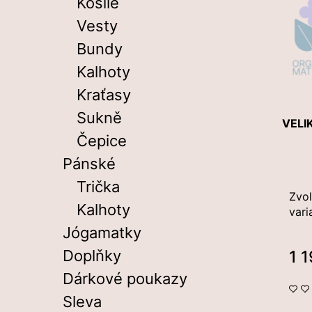
Košile
l
a
Vesty
j
Bundy
í
t
Kalhoty
?
Kraťasy
Sukně
VELI
Čepice
Pánské
Hledat
Trička
Zvol
Kalhoty
vari
D
Jógamatky
o
Doplňky
1 
p
Měr
o
Dárkové poukazy
cena
r
Sleva
u