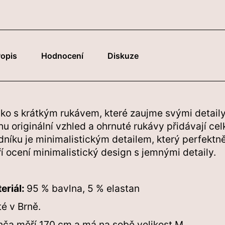
produktu
je
0,0
z
5
opis
Hodnocení
Diskuze
hvězdiček.
čko s krátkým rukávem, které
zaujme svými detaily
ihu originální vzhled a ohrnuté rukávy přidávají c
dníku je minimalistickým detailem, který perfektně 
ří ocení minimalistický design s jemnými detaily.
eriál:
95 % bavlna, 5 % elastan
té v Brně.
nča
měří 170 cm a má na sobě velikost M.