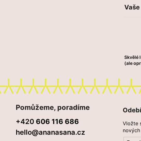
Vaše
Skvělé 
(ale op
Z
á
Pomůžeme, poradíme
Odebí
p
+420
606 116 686
a
Vložte 
t
nových
hello@ananasana.cz
í