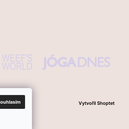
ouhlasím
Vytvořil Shoptet