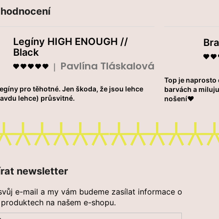
 hodnocení
Legíny HIGH ENOUGH //
Bra
Black
Pavlína Tláskalová
Hodnocení produktu je 5 z 5 hvězdiček.
|
Top je naprosto
legíny pro těhotné. Jen škoda, že jsou lehce
barvách a miluju
ravdu lehce) průsvitné.
nošení❤️
rat newsletter
svůj e-mail a my vám budeme zasílat informace o
 produktech na našem e-shopu.