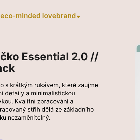
Tričko Essential 2.0 // Black
ičko Essential 2.0 //
ack
ko s krátkým rukávem, které
zaujme
i detaily a minimalistickou
vkou.
Kvalitní zpracování a
racovaný střih dělá ze základního
ku nezaměnitelný.