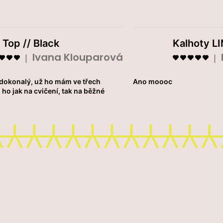
 Top // Black
Kalhoty LI
Ivana Klouparová
Hodnocení produktu je 5 z 5 hvězdiček.
Hodn
|
|
 dokonalý, už ho mám ve třech
Ano moooc
 ho jak na cvičení, tak na běžné