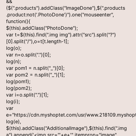
&&
($(".products").addClass("ImageDone"),$(".products
.product:not('.PhotoDone')").one("mouseenter",
function(){
$(this).addClass("PhotoDone");
var t=$(this).find(".img img").attr("src").split("?")
[0].split("/"),o=t[t.length-1];
log(o);
var n=o.split(".")[0];
log(n);
var pom1 = n.split("_")[0];
var pom2 = n.split("_")[1];
log(pom1);
log(pom2);
var i=o.split(".")[1];
log(i);
var
e="https://cdn.myshoptet.com/usr/www.218109.myshopt
log(e),
$(this).addClass("AdditionalImage"),$(this).find(".img
a").append('<img src="'+e+'" itemprop="image"