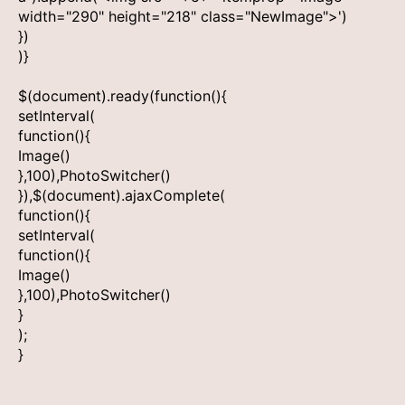
width="290" height="218" class="NewImage">')
})
)}
$(document).ready(function(){
setInterval(
function(){
Image()
},100),PhotoSwitcher()
}),$(document).ajaxComplete(
function(){
setInterval(
function(){
Image()
},100),PhotoSwitcher()
}
);
}