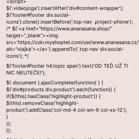
<script>
a
$('.videojoga').insertAfter('div#content-wrapper');
j
$('footer#footer div.social-
icons').clone().insertBefore('.top-nav .project-phone');
í
/* $('<a href="https://www.ananasana.shop/"
t
target="_blank"><img
?
src='https://cdn.myshoptet.com/usr/www.ananasana.cz/
alt="vlajka"></a>').appendTo('.top-nav div.social-
icons'); */
$('footer#footer h4.topic span').text('OD TEĎ UŽ TI
NIC NEUTEČE!');
Hledat
$( document ).ajaxComplete(function( ) {
$('div#products div.product').each(function() {
if($(this).hasClass('highlight-product')) {
D
$(this).removeClass('highlight-
o
product').addClass('col-md-4 col-sm-6 col-xs-12');
p
}
o
});
r
});
u