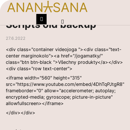
K
o
Zpět
Zpět
do
do
š
Hledat
Nákupní
Menu
Přihlášení
Scripts old backup
Přejít
obchodu
obchodu
í
na
košík
C
k
obsah
o
27.6.2022
p
<div class="container videojoga "><div class="text-
o
center marginokolo"><a href="/jogamatky/"
t
class="btn btn-black ">Všechny produkty</a></div>
ř
<div class="row text-center">
e
<iframe width="560" height="315"
b
src="https://www.youtube.com/embed/4DhTqPJtgR8"
frameborder="0" allow="accelerometer; autoplay;
u
encrypted-media; gyroscope; picture-in-picture"
j
allowfullscreen></iframe>
e
</div></div>
t
e
n