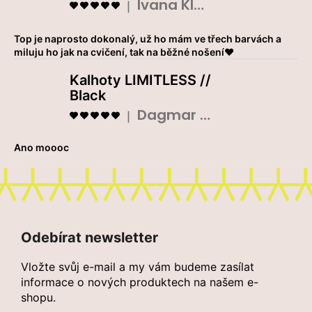
Ivana Klouparová
Hodnocení produktu je 5 z 5 hvězdiček.
|
Top je naprosto dokonalý, už ho mám ve třech barvách a
miluju ho jak na cvičení, tak na běžné nošení❤️
Kalhoty LIMITLESS //
Black
Dagmar Prokopová
Hodnocení produktu je 5 z 5 hvězdiček.
|
Ano moooc
Z
á
Odebírat newsletter
p
a
Vložte svůj e-mail a my vám budeme zasílat
t
informace o nových produktech na našem e-
shopu.
í