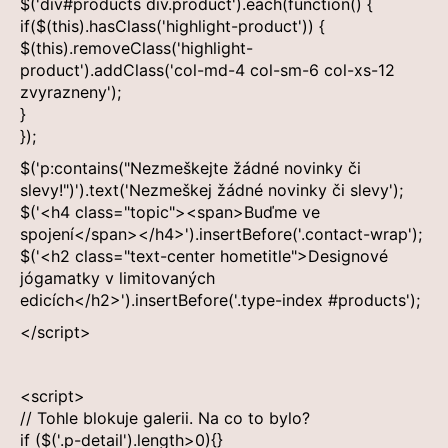
$('div#products div.product').each(function() {
č
if($(this).hasClass('highlight-product')) {
u
$(this).removeClass('highlight-
j
product').addClass('col-md-4 col-sm-6 col-xs-12
e
zvyrazneny');
m
}
e
});
$('p:contains("Nezmeškejte žádné novinky či
PEXESO
slevy!")').text('Nezmeškej žádné novinky či slevy');
ANANASANA
$('<h4 class="topic"><span>Buďme ve
120
spojení</span></h4>').insertBefore('.contact-wrap');
Kč
$('<h2 class="text-center hometitle">Designové
jógamatky v limitovaných
edicích</h2>').insertBefore('.type-index #products');
</script>
<script>
// Tohle blokuje galerii. Na co to bylo?
if ($('.p-detail').length>0){}