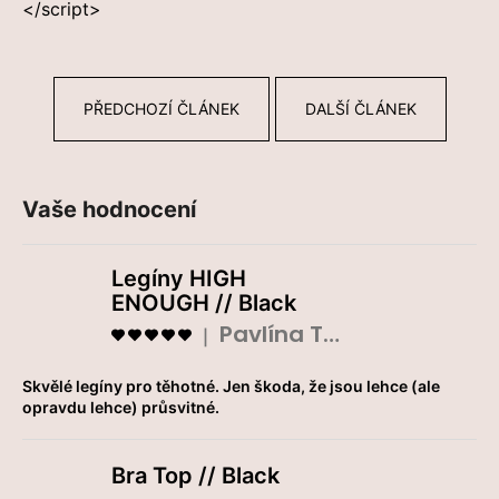
</script>
PŘEDCHOZÍ ČLÁNEK
DALŠÍ ČLÁNEK
Vaše hodnocení
Legíny HIGH
ENOUGH // Black
Pavlína Tláskalová
Hodnocení produktu je 5 z 5 hvězdiček.
|
Skvělé legíny pro těhotné. Jen škoda, že jsou lehce (ale
opravdu lehce) průsvitné.
Bra Top // Black