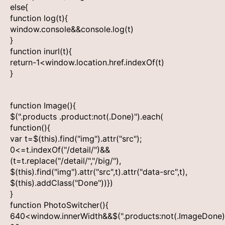
else{
function log(t){
window.console&&console.log(t)
}
function inurl(t){
return-1<window.location.href.indexOf(t)
}
function Image(){
$(".products .product:not(.Done)").each(
function(){
var t=$(this).find("img").attr("src");
0<=t.indexOf("/detail/")&&
(t=t.replace("/detail/","/big/"),
$(this).find("img").attr("src",t).attr("data-src",t),
$(this).addClass("Done"))})
}
function PhotoSwitcher(){
640<window.innerWidth&&$(".products:not(.ImageDone)"